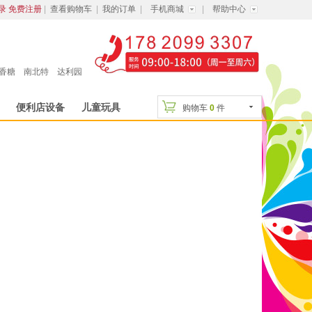
录
免费注册
|
查看购物车
|
我的订单
|
手机商城
|
帮助中心
香糖
南北特
达利园
便利店设备
儿童玩具
购物车
0
件