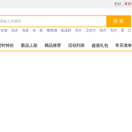
您好 ,
请登
搜 索
安全套
洗衣
洗发
伞
鞋
葡萄酒
低温奶
毛巾
卫生巾
纸巾
毛巾
茶
口
时时特价
新品上架
精品推荐
活动列表
超值礼包
常买清单