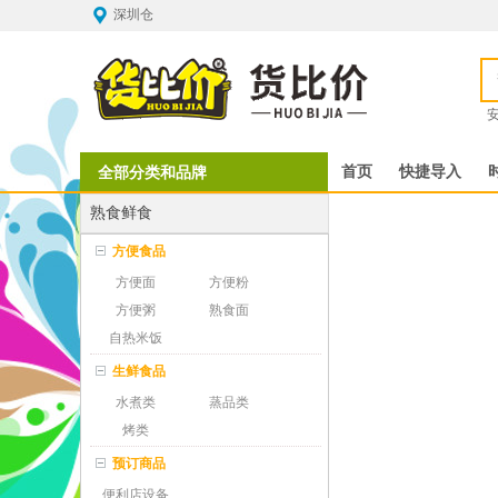
深圳仓
全部分类和品牌
首页
快捷导入
熟食鲜食
方便食品
方便面
方便粉
方便粥
熟食面
自热米饭
生鲜食品
水煮类
蒸品类
烤类
预订商品
便利店设备