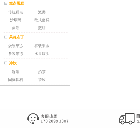
糕点蛋糕
传统糕点
派类
沙琪玛
欧式蛋糕
蛋卷
煎饼
果冻布丁
袋装果冻
杯装果冻
条装果冻
水果罐头
冲饮
咖啡
奶茶
固体饮料
茶饮