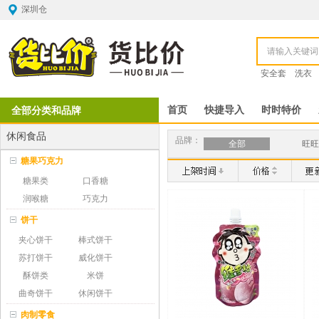
深圳仓
安全套
洗衣
全部分类和品牌
首页
快捷导入
时时特价
休闲食品
品牌：
全部
旺旺
糖果巧克力
糖果类
口香糖
润喉糖
巧克力
饼干
夹心饼干
棒式饼干
苏打饼干
威化饼干
酥饼类
米饼
曲奇饼干
休闲饼干
肉制零食