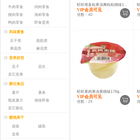
旺旺维多粒果冻爽粒粒桃味1...
旺
牛肉零食
鸡肉零食
VIP会员可见
猪肉零食
海鲜零食
倍数：
40
鸭肉零食
即食蛋类
风味素食
豆干类
面筋类
果蔬类
麻花类
坚果炒货
瓜子
花生
其它坚果
膨化食品
旺旺果肉果冻黄桃味178g...
旺
薯片
薯条
VIP会员可见
瓶装薯片
海味即食
倍数：
24
其它膨化
蜜饯果干
袋装
罐装
盒装