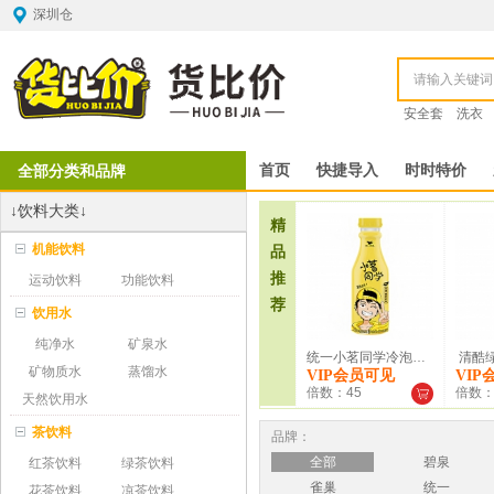
深圳仓
安全套
洗衣
全部分类和品牌
首页
快捷导入
时时特价
↓饮料大类↓
精
机能饮料
品
推
运动饮料
功能饮料
荐
饮用水
纯净水
矿泉水
统一小茗同学冷泡青柠红茶4...
清酷绿
矿物质水
蒸馏水
VIP会员可见
VIP
倍数：45
倍数：
天然饮用水
茶饮料
品牌：
全部
碧泉
红茶饮料
绿茶饮料
雀巢
统一
花茶饮料
凉茶饮料