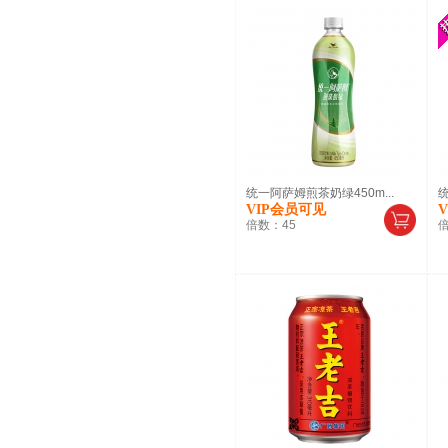
统一阿萨姆煎茶奶绿450m...
统
VIP会员可见
倍数：
45