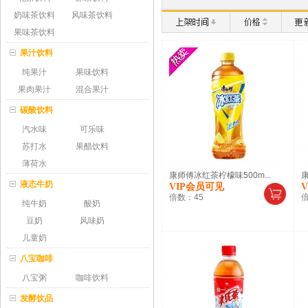
奶味茶饮料
风味茶饮料
果味茶饮料
果汁饮料
纯果汁
果味饮料
果肉果汁
混合果汁
碳酸饮料
汽水味
可乐味
苏打水
果醋饮料
薄荷水
康师傅冰红茶柠檬味500m...
康
液态牛奶
VIP会员可见
倍数：
45
纯牛奶
酸奶
豆奶
风味奶
儿童奶
八宝咖啡
八宝粥
咖啡饮料
发酵饮品