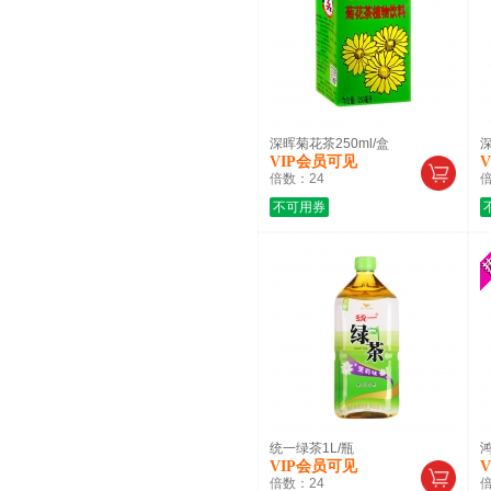
深晖菊花茶250ml/盒
深
VIP会员可见
倍数：
24
不可用券
统一绿茶1L/瓶
鸿
VIP会员可见
倍数：
24