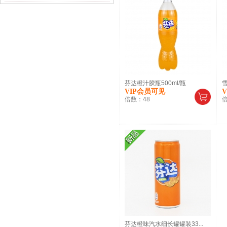
芬达橙汁胶瓶500ml/瓶
雪
VIP会员可见
倍数：
48
芬达橙味汽水细长罐罐装33...