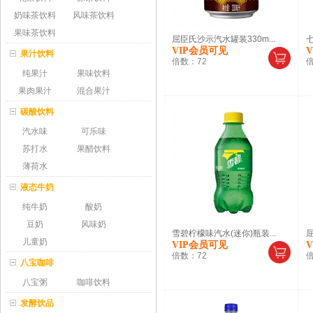
奶味茶饮料
风味茶饮料
果味茶饮料
屈臣氏沙示汽水罐装330m...
七
VIP会员可见
果汁饮料
倍数：
72
纯果汁
果味饮料
果肉果汁
混合果汁
碳酸饮料
汽水味
可乐味
苏打水
果醋饮料
薄荷水
液态牛奶
纯牛奶
酸奶
豆奶
风味奶
雪碧柠檬味汽水(迷你)瓶装...
屈
儿童奶
VIP会员可见
倍数：
72
八宝咖啡
八宝粥
咖啡饮料
发酵饮品