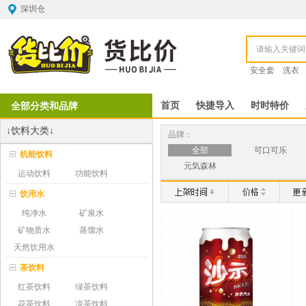
深圳仓
安全套
洗衣
全部分类和品牌
首页
快捷导入
时时特价
↓饮料大类↓
品牌：
全部
可口可乐
机能饮料
元気森林
运动饮料
功能饮料
饮用水
纯净水
矿泉水
矿物质水
蒸馏水
天然饮用水
茶饮料
红茶饮料
绿茶饮料
花茶饮料
凉茶饮料