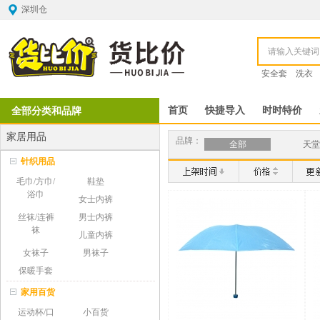
深圳仓
安全套
洗衣
全部分类和品牌
首页
快捷导入
时时特价
家居用品
品牌：
全部
天堂
针织用品
毛巾/方巾/
鞋垫
浴巾
女士内裤
丝袜/连裤
男士内裤
袜
儿童内裤
女袜子
男袜子
保暖手套
家用百货
运动杯/口
小百货