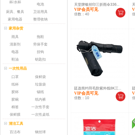
杯/水杯
电池
天堂牌银丝印三折雨伞336...
天
VIP会员可见
厨具、餐具
卫浴用具
倍数：
40
家用电器
整理收纳
家用杂货
雨具
拖鞋
清新剂
劳保手套
电器
挂钩
鞋油
钥匙扣
一次性用品
口罩
保鲜袋
纸杯
垃圾袋
廷选简约羽毛防紫外线8K三...
廷
胶杯
锡纸
VIP会员可见
倍数：
10
胶碗
纸内裤
棉签
一次性手套
保鲜膜
一次性桌纸
清洁工具
百洁布
钢丝球