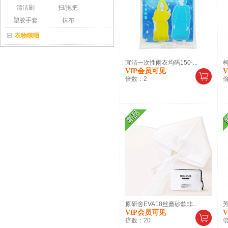
清洁刷
扫/拖把
塑胶手套
抹布
衣物晾晒
宜洁一次性雨衣均码150-...
VIP会员可见
倍数：
2
原研舍EVA18丝磨砂款非...
VIP会员可见
倍数：
20