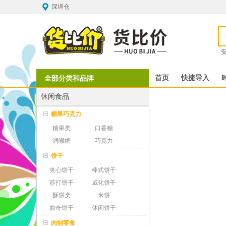
深圳仓
全部分类和品牌
首页
快捷导入
休闲食品
糖果巧克力
糖果类
口香糖
润喉糖
巧克力
饼干
夹心饼干
棒式饼干
苏打饼干
威化饼干
酥饼类
米饼
曲奇饼干
休闲饼干
肉制零食