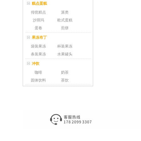
糕点蛋糕
传统糕点
派类
沙琪玛
欧式蛋糕
蛋卷
煎饼
果冻布丁
袋装果冻
杯装果冻
条装果冻
水果罐头
冲饮
咖啡
奶茶
固体饮料
茶饮