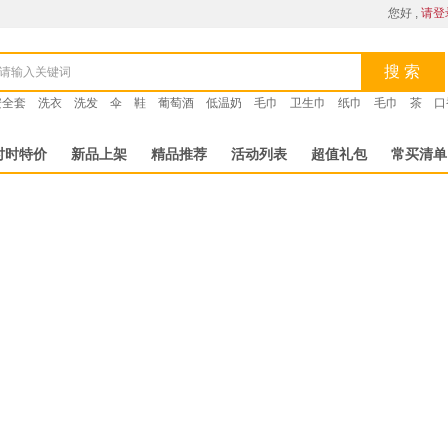
您好 ,
请登
搜 索
安全套
洗衣
洗发
伞
鞋
葡萄酒
低温奶
毛巾
卫生巾
纸巾
毛巾
茶
口
时时特价
新品上架
精品推荐
活动列表
超值礼包
常买清单