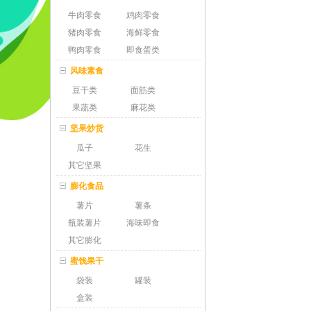
牛肉零食
鸡肉零食
猪肉零食
海鲜零食
鸭肉零食
即食蛋类
风味素食
豆干类
面筋类
果蔬类
麻花类
坚果炒货
瓜子
花生
其它坚果
膨化食品
薯片
薯条
瓶装薯片
海味即食
其它膨化
蜜饯果干
袋装
罐装
盒装