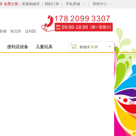
录
免费注册
|
查看购物车
|
我的订单
|
手机商城
|
帮助中心
香糖
南北特
达利园
便利店设备
儿童玩具
购物车
0
件