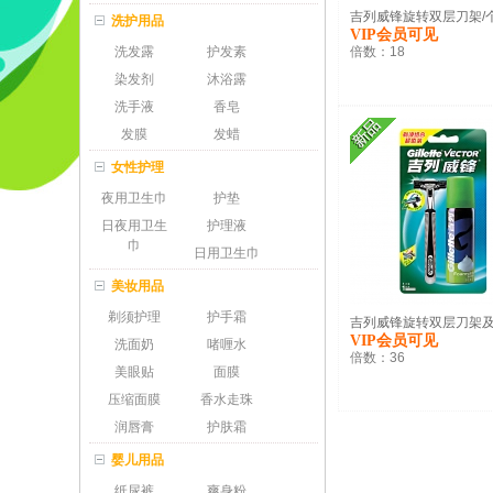
吉列威锋旋转双层刀架/
洗护用品
VIP会员可见
洗发露
护发素
倍数：
18
染发剂
沐浴露
洗手液
香皂
发膜
发蜡
女性护理
夜用卫生巾
护垫
日夜用卫生
护理液
巾
日用卫生巾
美妆用品
剃须护理
护手霜
吉列威锋旋转双层刀架及剃
VIP会员可见
洗面奶
啫喱水
倍数：
36
美眼贴
面膜
压缩面膜
香水走珠
润唇膏
护肤霜
婴儿用品
纸尿裤
爽身粉