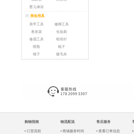
婴儿淋浴
美妆用具
美甲工具
修脚工具
卷发器
化妆刷
修眉工具
暗疮针
喷瓶
梳子
镜子
睫毛夹
购物指南
物流配送
售后服务
•
订货流程
•
商城服务时间
•
查看订单信息