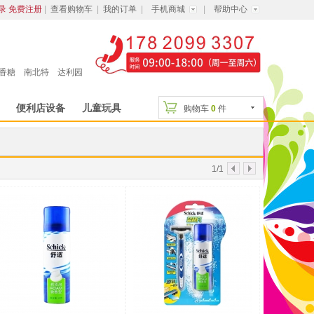
录
免费注册
|
查看购物车
|
我的订单
|
手机商城
|
帮助中心
香糖
南北特
达利园
便利店设备
儿童玩具
购物车
0
件
显示方式：
1/1