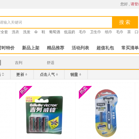
您好 ,
请登
搜 索
安全套
洗衣
洗发
伞
鞋
葡萄酒
低温奶
毛巾
卫生巾
纸巾
毛巾
茶
口
时时特价
新品上架
精品推荐
活动列表
超值礼包
常买清单
吉列
舒适