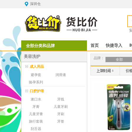
深圳仓
全部分类和品牌
首页
快捷导入
美容洗护
品牌：
全部
成人用品
避孕套
润滑液
验孕系列
口腔护理
漱口水
牙线
牙膏
儿童牙刷
儿童牙膏
牙刷
旅行套装
牙签
刮舌器