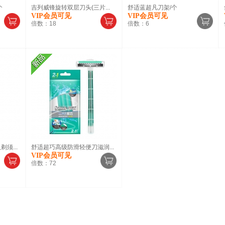
个
吉列威锋旋转双层刀头(三片...
舒适蓝超凡刀架/个
VIP会员可见
VIP会员可见
倍数：
18
倍数：
6
须...
舒适超巧高级防滑轻便刀滋润...
VIP会员可见
倍数：
72