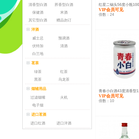
清香型白酒
荞香型白酒
红星二锅头56度小瓶100.
VIP会员可见
保健酒
米酒
倍数：
24
其它型白酒
赠品勿订
洋酒
威士忌
预调酒
伏特加
清酒
白兰地
茗茶
绿茶
红茶
黑茶
乌龙茶
烟辅用品
青春小白酒43度清香型12.
VIP会员可见
过滤烟嘴
火机
倍数：
10
电子烟
进口茗酒
进口红酒
进口洋酒