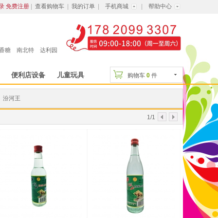
录
免费注册
|
查看购物车
|
我的订单
|
手机商城
|
帮助中心
香糖
南北特
达利园
便利店设备
儿童玩具
购物车
0
件
汾河王
显示方式：
1/1