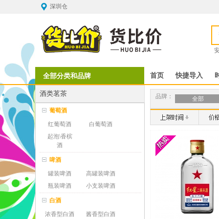
深圳仓
全部分类和品牌
首页
快捷导入
酒类茗茶
品牌：
全部
葡萄酒
红葡萄酒
白葡萄酒
起泡\香槟
酒
啤酒
罐装啤酒
高罐装啤酒
瓶装啤酒
小支装啤酒
白酒
浓香型白酒
酱香型白酒