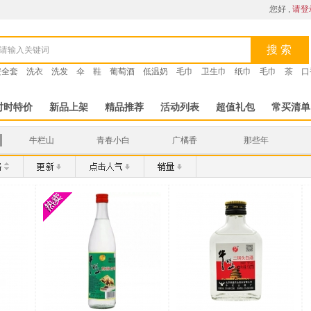
您好 ,
请登
搜 索
安全套
洗衣
洗发
伞
鞋
葡萄酒
低温奶
毛巾
卫生巾
纸巾
毛巾
茶
口
时时特价
新品上架
精品推荐
活动列表
超值礼包
常买清单
牛栏山
青春小白
广橘香
那些年