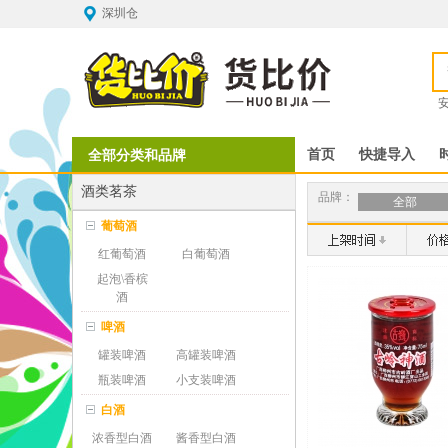
深圳仓
全部分类和品牌
首页
快捷导入
酒类茗茶
品牌：
全部
葡萄酒
红葡萄酒
白葡萄酒
起泡\香槟
酒
啤酒
罐装啤酒
高罐装啤酒
瓶装啤酒
小支装啤酒
白酒
浓香型白酒
酱香型白酒