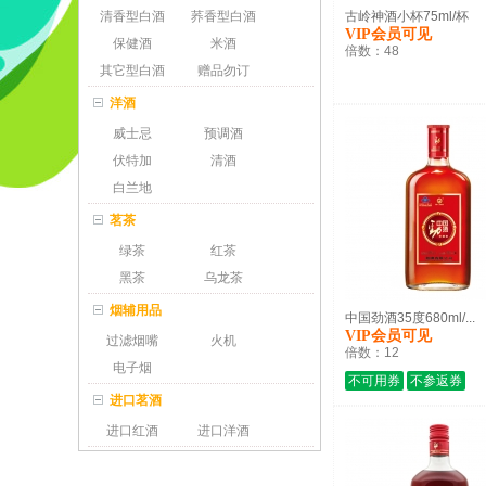
清香型白酒
荞香型白酒
古岭神酒小杯75ml/杯
VIP会员可见
保健酒
米酒
倍数：
48
其它型白酒
赠品勿订
洋酒
威士忌
预调酒
伏特加
清酒
白兰地
茗茶
绿茶
红茶
黑茶
乌龙茶
烟辅用品
中国劲酒35度680ml/...
VIP会员可见
过滤烟嘴
火机
倍数：
12
电子烟
不可用券
不参返券
进口茗酒
进口红酒
进口洋酒