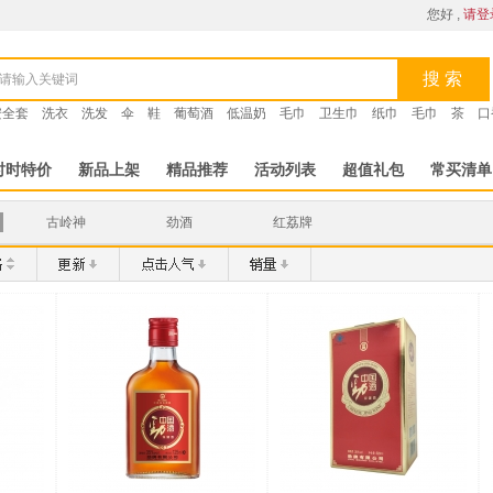
您好 ,
请登
搜 索
安全套
洗衣
洗发
伞
鞋
葡萄酒
低温奶
毛巾
卫生巾
纸巾
毛巾
茶
口
时时特价
新品上架
精品推荐
活动列表
超值礼包
常买清单
古岭神
劲酒
红荔牌