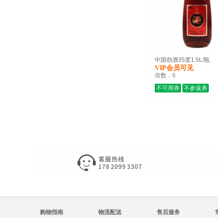
中国劲酒35度1.5L/瓶
VIP会员可见
倍数：
6
不可用券
不参返券
购物指南
物流配送
售后服务