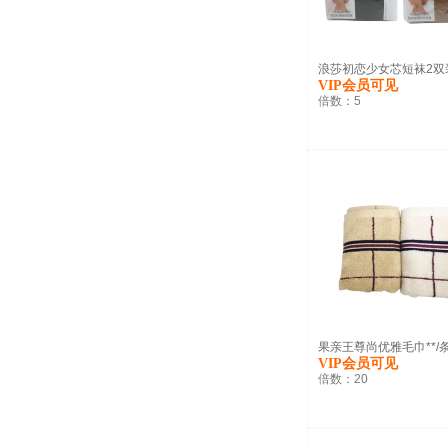
浪莎初恋少女芯短袜2双装/
VIP会员可见
倍数：
5
果亲王尊尚优雅毛巾**/
VIP会员可见
倍数：
20