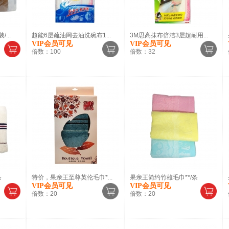
...
超能6层疏油网去油洗碗布1...
3M思高抹布倍洁3层超耐用...
VIP会员可见
VIP会员可见
倍数：
100
倍数：
32
条
特价，果亲王至尊英伦毛巾*...
果亲王简约竹雄毛巾**/条
VIP会员可见
VIP会员可见
倍数：
20
倍数：
20