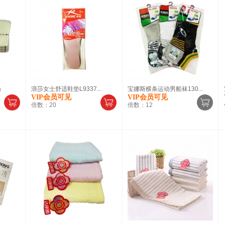
条
浪莎女士舒适鞋垫L9337...
宝娜斯横条运动男船袜130...
VIP会员可见
VIP会员可见
倍数：
20
倍数：
12