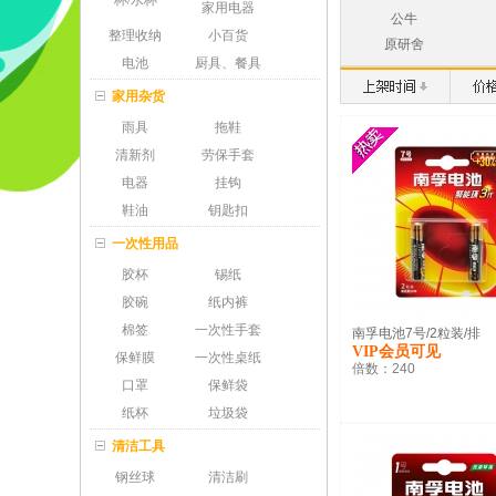
杯/水杯
家用电器
公牛
整理收纳
小百货
原研舍
电池
厨具、餐具
家用杂货
雨具
拖鞋
清新剂
劳保手套
电器
挂钩
鞋油
钥匙扣
一次性用品
胶杯
锡纸
胶碗
纸内裤
棉签
一次性手套
南孚电池7号/2粒装/排
VIP会员可见
保鲜膜
一次性桌纸
倍数：
240
口罩
保鲜袋
纸杯
垃圾袋
清洁工具
钢丝球
清洁刷