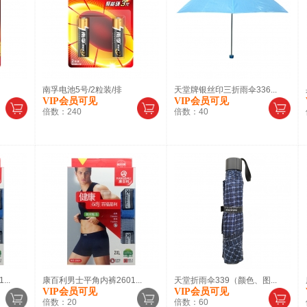
南孚电池5号/2粒装/排
天堂牌银丝印三折雨伞336...
VIP会员可见
VIP会员可见
倍数：
240
倍数：
40
..
康百利男士平角内裤2601...
天堂折雨伞339（颜色、图...
VIP会员可见
VIP会员可见
倍数：
20
倍数：
60