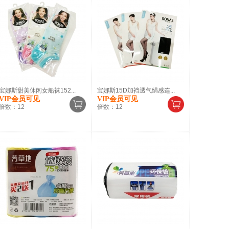
宝娜斯甜美休闲女船袜152...
宝娜斯15D加裆透气绢感连...
VIP会员可见
VIP会员可见
倍数：
12
倍数：
12