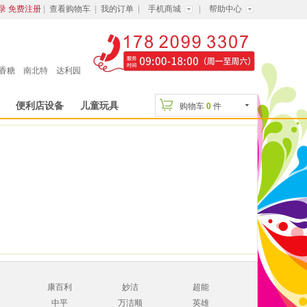
录
免费注册
|
查看购物车
|
我的订单
|
手机商城
|
帮助中心
香糖
南北特
达利园
便利店设备
儿童玩具
购物车
0
件
康百利
妙洁
超能
中平
万洁顺
英雄