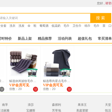
您好 ,
请登
搜 索
安全套
洗衣
洗发
伞
鞋
葡萄酒
低温奶
毛巾
卫生巾
纸巾
毛巾
茶
口
时时特价
新品上架
精品推荐
活动列表
超值礼包
常买清单
廷选加厚透明胶碗20只装3...
鲸选休闲波纹毛巾（1条装，...
鲸选尊尚星点毛巾（1条装，...
VIP会员可见
VIP会员可见
倍数：20
倍数：20
南孚
浪莎
森祺利
果亲王
天堂
洁丽雅
宝娜斯
芳草地
美庭塑胶
悦活