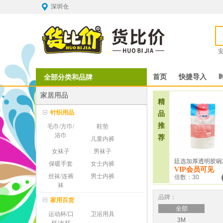
深圳仓
全部分类和品牌
首页
快捷导入
家居用品
精
针织用品
品
推
毛巾/方巾/
鞋垫
浴巾
荐
儿童内裤
女袜子
男袜子
保暖手套
女士内裤
VIP会员可见
丝袜/连裤
男士内裤
倍数：30
袜
品牌：
家用百货
全部
运动杯/口
卫浴用具
3M