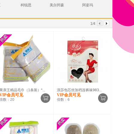
汇
柯锐思
美尔邦森
阿姿玛
显示方式：
1/4
果亲王精品毛巾（1条装）*...
浪莎包芯丝加裆连裤袜983...
VIP会员可见
VIP会员可见
倍数：
20
倍数：
6