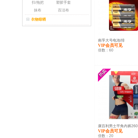
扫/拖把
塑胶手套
抹布
百洁布
衣物晾晒
南孚大号电池/排
VIP会员可见
倍数：
60
康百利男士平角内裤2601.
VIP会员可见
倍数：
20