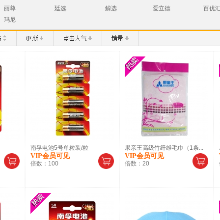
丽尊
廷选
鲸选
爱立德
百优
玛尼
南孚电池5号单粒装/粒
果亲王高级竹纤维毛巾（1条...
VIP会员可见
VIP会员可见
倍数：
100
倍数：
20