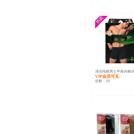
浪莎纯棉男士平角内裤XL(.
VIP会员可见
倍数：
20