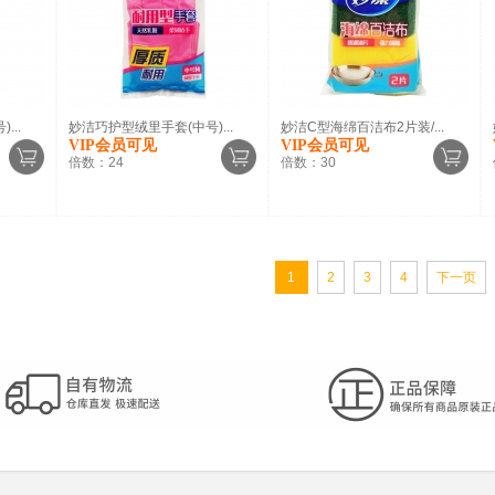
...
妙洁巧护型绒里手套(中号)...
妙洁C型海绵百洁布2片装/...
VIP会员可见
VIP会员可见
倍数：
24
倍数：
30
1
2
3
4
下一页