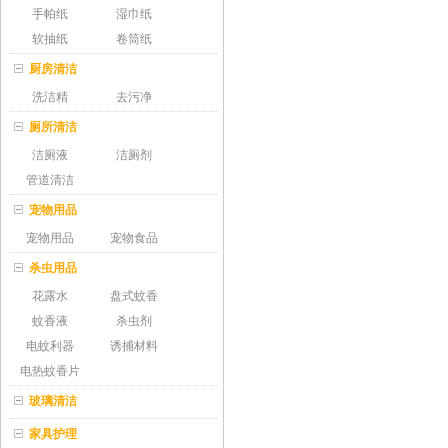
手帕纸
湿巾纸
软抽纸
卷筒纸
厨房清洁
洗洁精
去污净
厕所清洁
洁厕液
洁厕剂
管道清洁
宠物用品
宠物用品
宠物食品
杀虫用品
花露水
盘式蚊香
蚊香液
杀虫剂
电蚊利器
诱捕材料
电热蚊香片
玻璃清洁
家具护理