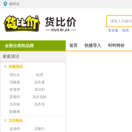
深圳仓
安全套
洗衣
全部分类和品牌
首页
快捷导入
时时特价
家庭清洁
洗涤用品
漂白水
彩漂
消毒液
洗衣液
衣领净
清洁剂
柔顺剂
洗衣皂粉
洗衣粉
洗衣皂
除菌液
卫生纸品
盒装纸
洗脸巾