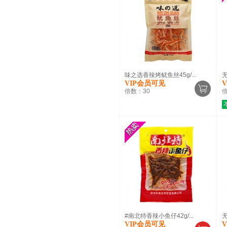
味之选香辣烤鱿鱼丝45g/...
VIP会员可见
倍数：
30
#南北特香辣小鱼仔42g/...
无
VIP会员可见