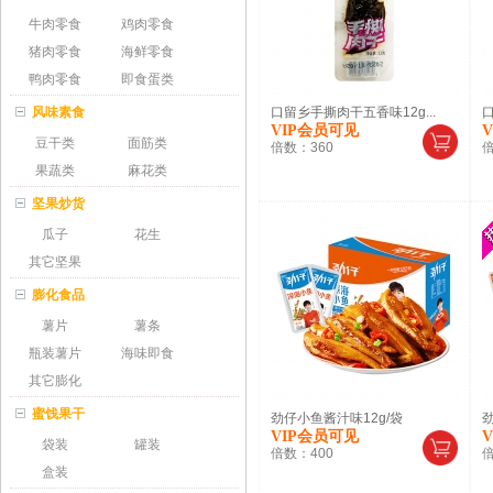
牛肉零食
鸡肉零食
猪肉零食
海鲜零食
鸭肉零食
即食蛋类
风味素食
口留乡手撕肉干五香味12g...
口
VIP会员可见
豆干类
面筋类
倍数：
360
果蔬类
麻花类
坚果炒货
瓜子
花生
其它坚果
膨化食品
薯片
薯条
瓶装薯片
海味即食
其它膨化
蜜饯果干
劲仔小鱼酱汁味12g/袋
劲
VIP会员可见
袋装
罐装
倍数：
400
盒装