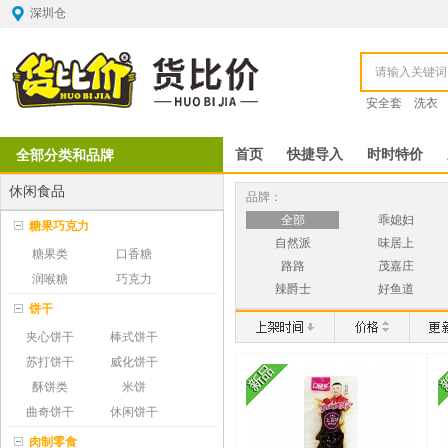
深圳仓
安全套
洗衣
全部分类和品牌
首页
快捷导入
时时特价
休闲食品
品牌：
全部
乖媳妇
糖果巧克力
自然派
味居上
糖果类
口香糖
路路
茂嘉庄
润喉糖
巧克力
辣爵士
好鱼道
饼干
夹心饼干
棒式饼干
苏打饼干
威化饼干
酥饼类
米饼
曲奇饼干
休闲饼干
肉制零食