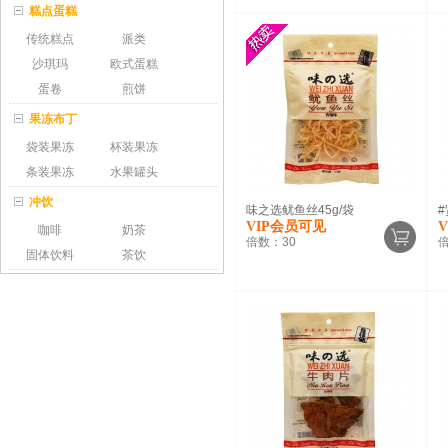
糕点蛋糕
传统糕点
派类
沙琪玛
欧式蛋糕
蛋卷
煎饼
果冻布丁
袋装果冻
杯装果冻
条装果冻
水果罐头
冲饮
味之选鱿鱼丝45g/袋
#
VIP会员可见
咖啡
奶茶
倍数：
30
固体饮料
茶饮