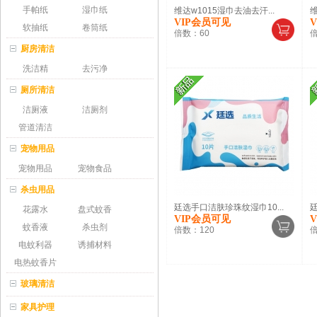
手帕纸
湿巾纸
维达w1015湿巾去油去汗...
维
VIP会员可见
软抽纸
卷筒纸
倍数：
60
厨房清洁
洗洁精
去污净
厕所清洁
洁厕液
洁厕剂
管道清洁
宠物用品
宠物用品
宠物食品
杀虫用品
廷选手口洁肤珍珠纹湿巾10...
廷
花露水
盘式蚊香
VIP会员可见
蚊香液
杀虫剂
倍数：
120
电蚊利器
诱捕材料
电热蚊香片
玻璃清洁
家具护理