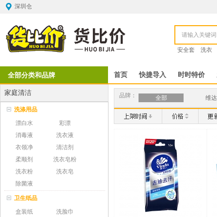
深圳仓
安全套
洗衣
全部分类和品牌
首页
快捷导入
时时特价
家庭清洁
品牌：
全部
维达
洗涤用品
漂白水
彩漂
消毒液
洗衣液
衣领净
清洁剂
柔顺剂
洗衣皂粉
洗衣粉
洗衣皂
除菌液
卫生纸品
盒装纸
洗脸巾