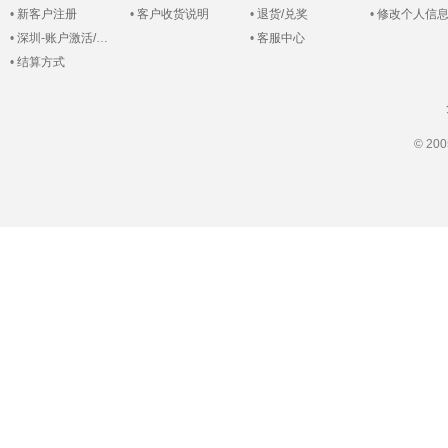
•
新客户注册
•
客户收货说明
•
退货/兑奖
•
修改个人信
•
深圳-账户激活/登录
•
客服中心
•
结算方式
© 2