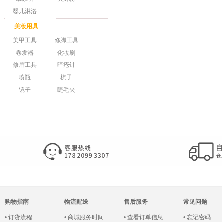
婴儿淋浴
美妆用具
美甲工具
修脚工具
卷发器
化妆刷
修眉工具
暗疮针
喷瓶
梳子
镜子
睫毛夹
购物指南
物流配送
售后服务
常见问题
•
订货流程
•
商城服务时间
•
查看订单信息
•
忘记密码