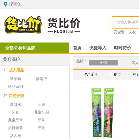
深圳仓
安全套
洗衣
全部分类和品牌
首页
快捷导入
时时特价
美容洗护
品牌：
全部
黑人
成人用品
避孕套
润滑液
验孕系列
口腔护理
漱口水
牙线
牙膏
儿童牙刷
儿童牙膏
牙刷
旅行套装
牙签
刮舌器