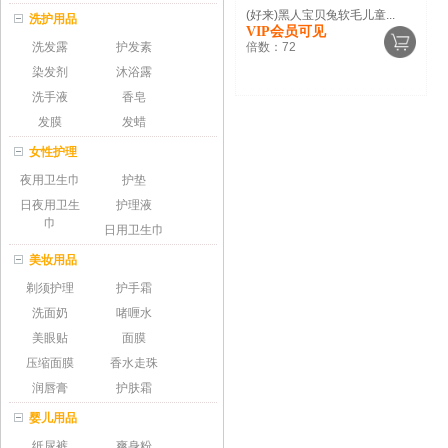
(好来)黑人宝贝兔软毛儿童...
洗护用品
VIP会员可见
洗发露
护发素
倍数：
72
染发剂
沐浴露
洗手液
香皂
发膜
发蜡
女性护理
夜用卫生巾
护垫
日夜用卫生
护理液
巾
日用卫生巾
美妆用品
剃须护理
护手霜
洗面奶
啫喱水
美眼贴
面膜
压缩面膜
香水走珠
润唇膏
护肤霜
婴儿用品
纸尿裤
爽身粉