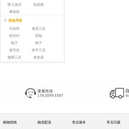
婴儿淋浴
纸尿裤
爽身粉
美妆用具
化妆刷
修眉工具
暗疮针
喷瓶
梳子
镜子
睫毛夹
美甲工具
修脚工具
卷发器
购物指南
物流配送
售后服务
常见问题