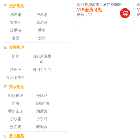
蓝月亮抑菌洗手液芦荟味50...
蓝
洗护用品
VIP会员可见
洗发露
护发素
倍数：
12
染发剂
沐浴露
洗手液
香皂
发膜
发蜡
女性护理
护垫
日夜用卫生
巾
护理液
日用卫生巾
夜用卫生巾
美妆用品
剃须护理
美眼贴
面膜
压缩面膜
香水走珠
润唇膏
护肤霜
护手霜
洗面奶
啫喱水
婴儿用品