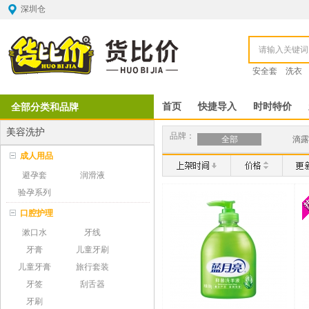
深圳仓
安全套
洗衣
全部分类和品牌
首页
快捷导入
时时特价
美容洗护
品牌：
全部
滴露
成人用品
避孕套
润滑液
验孕系列
口腔护理
漱口水
牙线
牙膏
儿童牙刷
儿童牙膏
旅行套装
牙签
刮舌器
牙刷