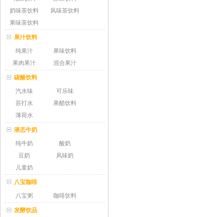
奶味茶饮料
风味茶饮料
果味茶饮料
果汁饮料
纯果汁
果味饮料
果肉果汁
混合果汁
碳酸饮料
汽水味
可乐味
苏打水
果醋饮料
薄荷水
液态牛奶
纯牛奶
酸奶
豆奶
风味奶
儿童奶
八宝咖啡
八宝粥
咖啡饮料
发酵饮品