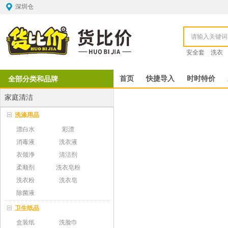
深圳仓
安全套
洗衣
全部分类和品牌
首页
快捷导入
时时特价
家庭清洁
洗涤用品
漂白水
彩漂
消毒液
洗衣液
衣领净
清洁剂
柔顺剂
洗衣皂粉
洗衣粉
洗衣皂
除菌液
卫生纸品
盒装纸
洗脸巾