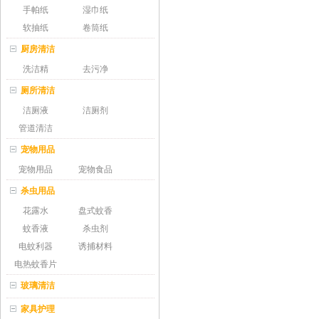
手帕纸
湿巾纸
软抽纸
卷筒纸
厨房清洁
洗洁精
去污净
厕所清洁
洁厕液
洁厕剂
管道清洁
宠物用品
宠物用品
宠物食品
杀虫用品
花露水
盘式蚊香
蚊香液
杀虫剂
电蚊利器
诱捕材料
电热蚊香片
玻璃清洁
家具护理