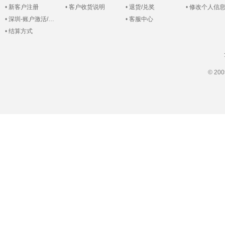
•
新客户注册
•
客户收货说明
•
退货/兑奖
•
修改个人信
•
深圳-账户激活/登录
•
客服中心
•
结算方式
© 2