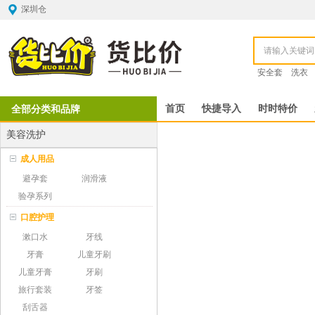
深圳仓
安全套
洗衣
全部分类和品牌
首页
快捷导入
时时特价
美容洗护
成人用品
避孕套
润滑液
验孕系列
口腔护理
漱口水
牙线
牙膏
儿童牙刷
儿童牙膏
牙刷
旅行套装
牙签
刮舌器