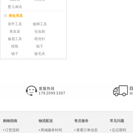
婴儿淋浴
美妆用具
美甲工具
修脚工具
卷发器
化妆刷
修眉工具
暗疮针
喷瓶
梳子
镜子
睫毛夹
购物指南
物流配送
售后服务
常见问题
•
订货流程
•
商城服务时间
•
查看订单信息
•
忘记密码