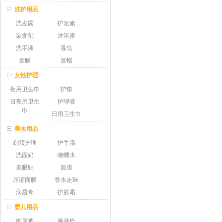
洗护用品
洗发露
护发素
染发剂
沐浴露
洗手液
香皂
发膜
发蜡
女性护理
夜用卫生巾
护垫
日夜用卫生
护理液
巾
日用卫生巾
美妆用品
剃须护理
护手霜
洗面奶
啫喱水
美眼贴
面膜
压缩面膜
香水走珠
润唇膏
护肤霜
婴儿用品
纸尿裤
爽身粉