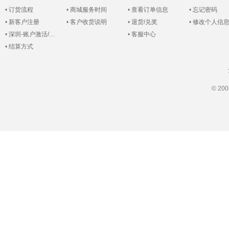
•
订货流程
•
商城服务时间
•
查看订单信息
•
忘记密码
•
新客户注册
•
客户收货说明
•
退货/兑奖
•
修改个人信
•
深圳-账户激活/登录
•
客服中心
•
结算方式
© 2