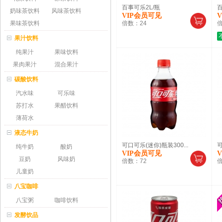
百事可乐2L/瓶
百
奶味茶饮料
风味茶饮料
VIP会员可见
果味茶饮料
倍数：
24
果汁饮料
纯果汁
果味饮料
果肉果汁
混合果汁
碳酸饮料
汽水味
可乐味
苏打水
果醋饮料
薄荷水
液态牛奶
可口可乐(迷你)瓶装300...
可
纯牛奶
酸奶
VIP会员可见
豆奶
风味奶
倍数：
72
儿童奶
八宝咖啡
八宝粥
咖啡饮料
发酵饮品