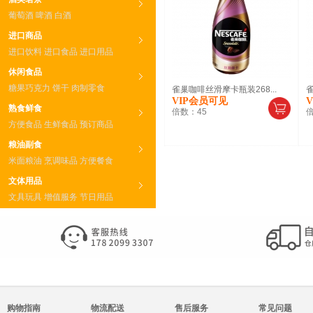
葡萄酒
啤酒
白酒
进口商品
进口饮料
进口食品
进口用品
休闲食品
糖果巧克力
饼干
肉制零食
雀巢咖啡丝滑摩卡瓶装268...
雀
VIP会员可见
熟食鲜食
倍数：
45
方便食品
生鲜食品
预订商品
粮油副食
米面粮油
烹调味品
方便餐食
文体用品
文具玩具
增值服务
节日用品
购物指南
物流配送
售后服务
常见问题