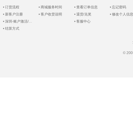
•
订货流程
•
商城服务时间
•
查看订单信息
•
忘记密码
•
新客户注册
•
客户收货说明
•
退货/兑奖
•
修改个人信
•
深圳-账户激活/登录
•
客服中心
•
结算方式
© 2