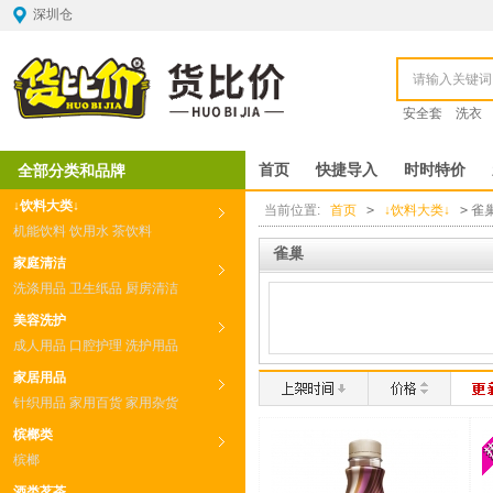
深圳仓
安全套
洗衣
全部分类和品牌
首页
快捷导入
时时特价
↓饮料大类↓
当前位置:
首页
>
↓饮料大类↓
>
雀
机能饮料
饮用水
茶饮料
雀巢
家庭清洁
洗涤用品
卫生纸品
厨房清洁
美容洗护
成人用品
口腔护理
洗护用品
家居用品
针织用品
家用百货
家用杂货
槟榔类
槟榔
酒类茗茶