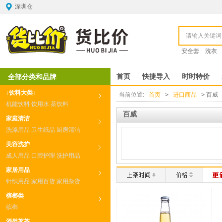
深圳仓
安全套
洗衣
全部分类和品牌
首页
快捷导入
时时特价
↓饮料大类↓
当前位置:
首页
>
进口商品
>
百威
机能饮料
饮用水
茶饮料
百威
家庭清洁
洗涤用品
卫生纸品
厨房清洁
美容洗护
成人用品
口腔护理
洗护用品
家居用品
针织用品
家用百货
家用杂货
槟榔类
槟榔
酒类茗茶