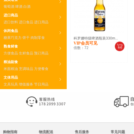
葡萄酒
啤酒
白酒
进口商品
进口饮料
进口食品
进口用品
休闲食品
糖果巧克力
饼干
肉制零食
科罗娜特级啤酒瓶装330m...
VIP会员可见
熟食鲜食
倍数：
72
方便食品
生鲜食品
预订商品
粮油副食
米面粮油
烹调味品
方便餐食
文体用品
文具玩具
增值服务
节日用品
购物指南
物流配送
售后服务
常见问题