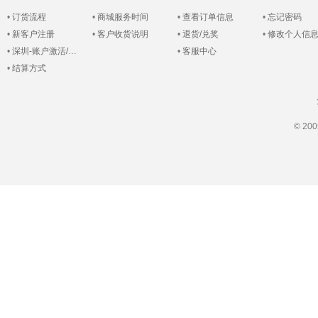
•
订货流程
•
商城服务时间
•
查看订单信息
•
忘记密码
•
新客户注册
•
客户收货说明
•
退货/兑奖
•
修改个人信
•
深圳-账户激活/登录
•
客服中心
•
结算方式
© 2